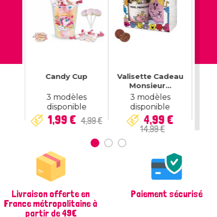
ning
Candy Cup
Valisette Cadeau
Vali
Monsieur...
x
x
3 modèles
3 modèles
 €
disponible
disponible
e
Prix
Prix
Prix
Prix
1,99 €
4,99 €
4,99 €
de
de
14,99 €
base
base
Livraison offerte en
Paiement sécurisé
France métropolitaine à
partir de 49€