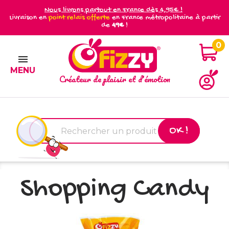
Nous livrons partout en France dès 4,95€ !
Livraison en
point relais offerte
en France métropolitaine à partir
de
49€
!
0

MENU
Créateur de plaisir et d'émotion
OK !
Shopping Candy