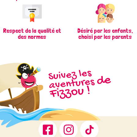
Respect de la qualité et
Désiré par les enfants,
des normes
choisi par les parents
Suivez les
d
e
Fizz
aventures
ou !
Facebook
Instagram
TikTok