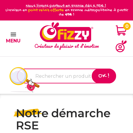
Nous livrons partout en France dès 4,95€ !
Livraison en
point relais offerte
en France métropolitaine à partir
de
49€
!
0

MENU
Créateur de plaisir et d'émotion
OK !
Notre démarche
RSE