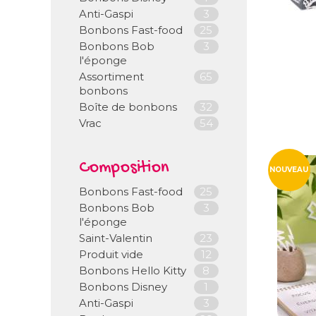
Anti-Gaspi
3
Bonbons Fast-food
25
Bonbons Bob
3
l'éponge
Assortiment
65
bonbons
Boîte de bonbons
32
Vrac
54
Composition
NOUVEAU
Bonbons Fast-food
25
Bonbons Bob
3
l'éponge
Saint-Valentin
23
Produit vide
12
Bonbons Hello Kitty
8
Bonbons Disney
1
Anti-Gaspi
3