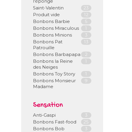
l'éponge
Saint-Valentin
23
Produit vide
12
Bonbons Barbie
5
Bonbons Miraculous
1
Bonbons Minions
3
Bonbons Pat
13
Patrouille
Bonbons Barbapapa
2
Bonbons la Reine
1
des Neiges
Bonbons Toy Story
1
Bonbons Monsieur
9
Madame
Sensation
Anti-Gaspi
3
Bonbons Fast-food
25
Bonbons Bob
3