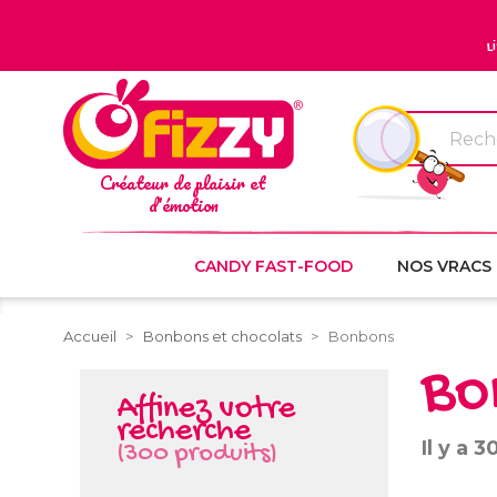
L
Créateur de plaisir et
d'émotion
CANDY FAST-FOOD
NOS VRACS
Accueil
Bonbons et chocolats
Bonbons
Bo
Affinez votre
recherche
Il y a 
(300 produits)