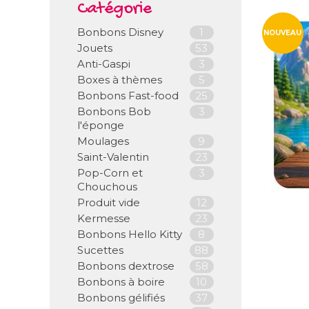
Catégorie
Bonbons Disney
1
NOUVEAU
Jouets
53
Anti-Gaspi
3
Boxes à thèmes
5
Bonbons Fast-food
25
Bonbons Bob
3
l'éponge
Moulages
9
Saint-Valentin
23
Pop-Corn et
3
Chouchous
Produit vide
12
Kermesse
23
Bonbons Hello Kitty
8
Sucettes
88
Bonbons dextrose
58
Bonbons à boire
10
Bonbons gélifiés
37