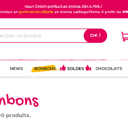
Nous livrons partout en France dès 4,95€ !
ivraison en
point relais offerte
en France métropolitaine à partir de
49
OK !
NEWS
BONBONS
SOLDES
CHOCOLATS
nbons
300 produits.