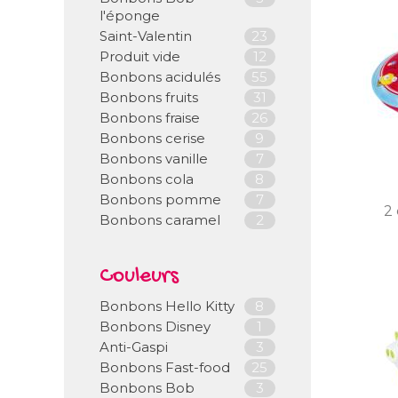
l'éponge
Saint-Valentin
23
Produit vide
12
Bonbons acidulés
55
Bonbons fruits
31
Bonbons fraise
26
Bonbons cerise
9
Bonbons vanille
7
Bonbons cola
8
Bonbons pomme
7
2 
Bonbons caramel
2
Couleurs
Bonbons Hello Kitty
8
Bonbons Disney
1
Anti-Gaspi
3
Bonbons Fast-food
25
Bonbons Bob
3