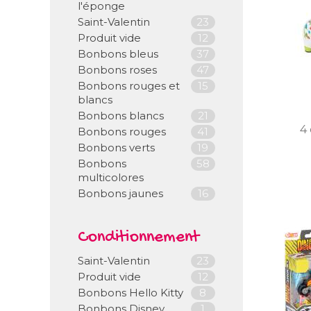
l'éponge
Saint-Valentin
23
Produit vide
12
Bonbons bleus
37
Bonbons roses
47
Bonbons rouges et
15
blancs
Bonbons blancs
21
4 
Bonbons rouges
41
Bonbons verts
19
Bonbons
58
multicolores
Bonbons jaunes
16
Conditionnement
Saint-Valentin
23
Produit vide
12
Bonbons Hello Kitty
8
Bonbons Disney
1