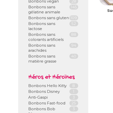
Bonbons vegan
28
Bonbons sans
145
Su
gélatine animale
Bonbons sans gluten
109
Bonbons sans
52
lactose
Bonbons sans
88
colorants artificiels
Bonbons sans
94
arachides
Bonbons sans
40
matière grasse
Héros et Héroïnes
Bonbons Hello Kitty
8
Bonbons Disney
1
Anti-Gaspi
3
Bonbons Fast-food
25
Bonbons Bob
3