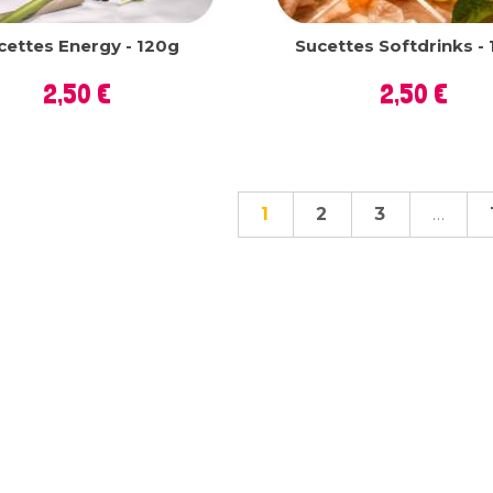
cettes Energy - 120g
Sucettes Softdrinks -
Prix
Prix
2,50 €
2,50 €
1
2
3
…