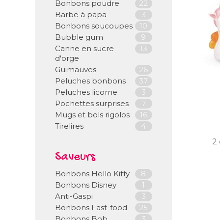
Bonbons poudre
22
Barbe à papa
3
Bonbons soucoupes
10
Bubble gum
9
Canne en sucre
13
d'orge
Guimauves
26
Peluches bonbons
37
Peluches licorne
3
Pochettes surprises
7
Mugs et bols rigolos
16
Tirelires
4
2 
Saveurs
Bonbons Hello Kitty
8
Bonbons Disney
1
Anti-Gaspi
3
Bonbons Fast-food
25
Bonbons Bob
3