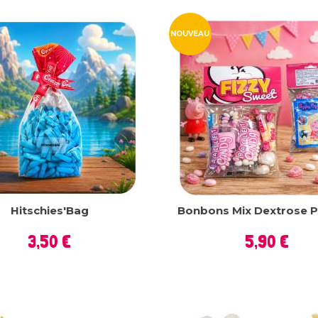
NOUVEAU
Hitschies'Bag
Bonbons Mix Dextrose P
Prix
Prix
3,50 €
5,90 €