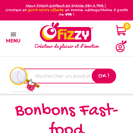
Nous livrons partout en France dès 4,95€ !
Livraison en
point relais offerte
en France métropolitaine à partir
de
49€
!
0

MENU
Créateur de plaisir et d'émotion
OK !
Bonbons Fast-
food