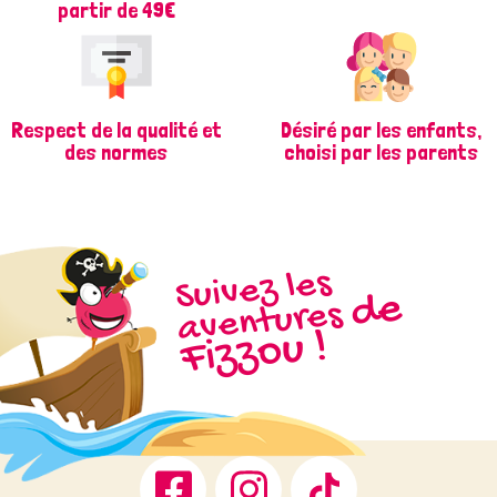
partir de 49€
Respect de la qualité et
Désiré par les enfants,
des normes
choisi par les parents
Suivez les
d
e
Fizz
aventures
ou !
Facebook
Instagram
TikTok