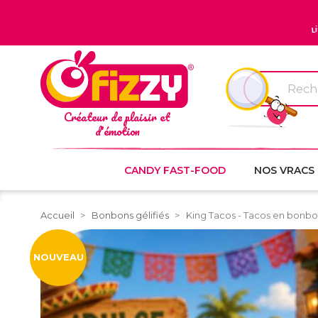
L
Créateur de plaisir et
d'émotion
CANDY FAST-FOOD
NOS VRACS
Accueil
Bonbons gélifiés
King Tacos - Tacos en bonbon
NOUVEAU