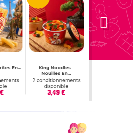
rites En...
King Noodles -
Bonbons À Éplu
Nouilles En...
Pat...
nnements
2 conditionnements
2 conditionnem
ble
disponible
disponible
rix
Prix
Prix
 €
3,49 €
2,49 €