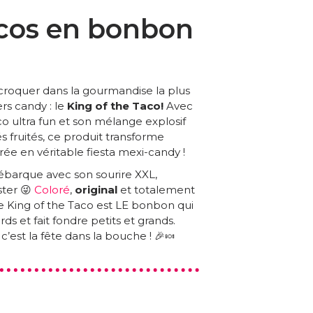
cos en bonbon
 croquer dans la gourmandise la plus
ers candy : le
King of the Taco!
Avec
o ultra fun et son mélange explosif
s fruités, ce produit transforme
ée en véritable fiesta mexi-candy !
ébarque avec son sourire XXL,
ster 😜
Coloré
,
original
et totalement
e King of the Taco est LE bonbon qui
rds et fait fondre petits et grands.
est la fête dans la bouche ! 🎉🍬