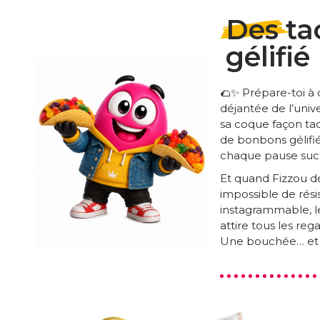
Des ta
gélifié
🌮✨ Prépare-toi à
déjantée de l’univ
sa coque façon tac
de bonbons gélifié
chaque pause sucr
Et quand Fizzou d
impossible de rési
instagrammable, l
attire tous les rega
Une bouchée… et c’