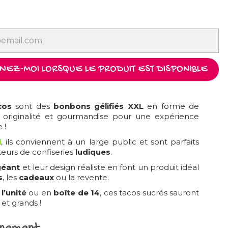
EZ-MOI LORSQUE LE PRODUIT EST DISPONIBLE
cos
sont des
bonbons gélifiés XXL
en forme de
nt originalité et gourmandise pour une expérience
 !
l
, ils conviennent à un large public et sont parfaits
eurs de confiseries
ludiques
.
géant
et leur design réaliste en font un produit idéal
s
, les
cadeaux
ou la revente.
à
l’unité
ou en
boîte de 14
, ces tacos sucrés sauront
 et grands !