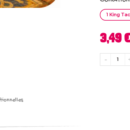
Conditio
1 King Ta
3,49 
tionnelles