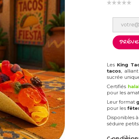
PRÉVEN
Les
King Ta
tacos
, allia
sucrée unique
Certifiés
hala
pour les amat
Leur format
pour les
fête
Disponibles 
séduire petits