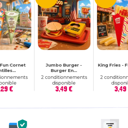
Fun Cornet
Jumbo Burger -
King Fries - F
tilles...
Burger En...
tionnements
2 conditionnements
2 conditio
sponible
disponible
disponi
Prix
Prix
P
,29 €
3,49 €
3,49