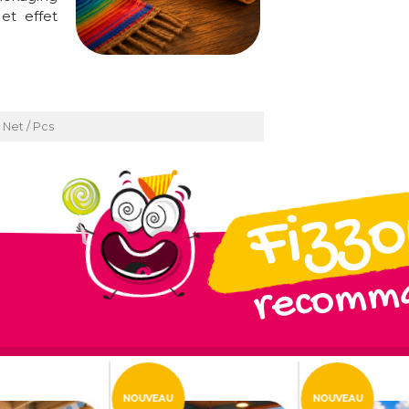
 et effet
 Net / Pcs
Fizz
recomma
NOUVEAU
NOUVEAU