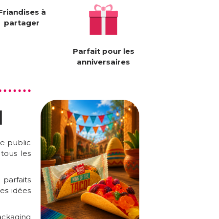
Friandises à
partager
Parfait pour les
anniversaires
l
e public
tous les
t parfaits
les idées
ckaging