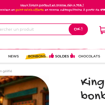
Nous livrons partout en France dès 4,95€ !
ivraison en
point relais offerte
en France métropolitaine à partir de
49
OK !
NEWS
BONBONS
SOLDES
CHOCOLATS
 gélifié
King
bonb