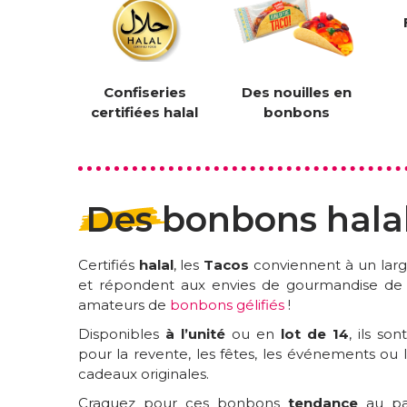
Confiseries
Des nouilles en
certifiées halal
bonbons
Des bonbons hala
Certifiés
halal
, les
Tacos
conviennent à un larg
et répondent aux envies de gourmandise de 
amateurs de
bonbons gélifiés
!
Disponibles
à l’unité
ou en
lot de 14
, ils son
pour la revente, les fêtes, les événements ou 
cadeaux originales.
Craquez pour ces bonbons
tendance
au pa