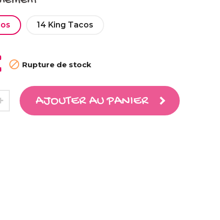
nnement
cos
14 King Tacos
€

Rupture de stock
AJOUTER AU PANIER