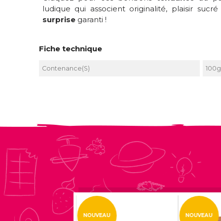
ludique qui associent originalité, plaisir sucré
surprise
garanti !
Fiche technique
Contenance(s)
100g
EAU
NOUVEAU
NOUVEAU