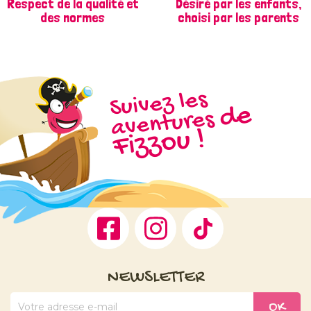
Respect de la qualité et
Désiré par les enfants,
des normes
choisi par les parents
Suivez les
d
e
Fizz
aventures
ou !
Facebook
Instagram
TikTok
NEWSLETTER