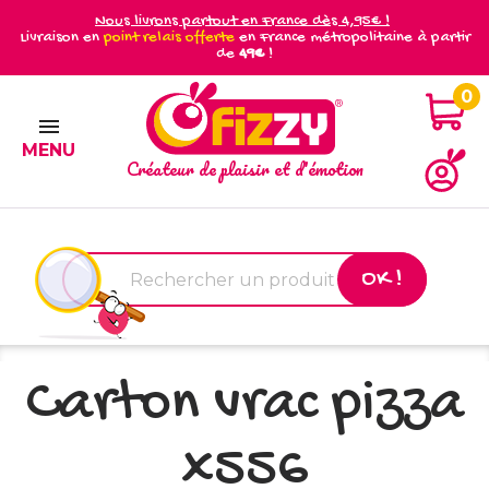
Nous livrons partout en France dès 4,95€ !
Livraison en
point relais offerte
en France métropolitaine à partir
de
49€
!
0

MENU
Créateur de plaisir et d'émotion
OK !
Carton vrac pizza
x556