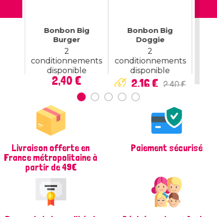
ac
Bonbon Big
Bonbon Big
56
Burger
Doggie
Bon
x
€
2
2
conditionnements
conditionnements
disponible
disponible
Prix
Prix
Prix
2,40 €
2,16 €
2,40 €
de
base
Livraison offerte en
Paiement sécurisé
France métropolitaine à
partir de 49€