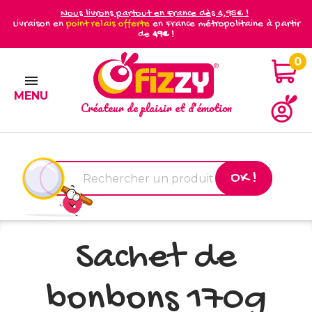
Nous livrons partout en France dès 4,95€ !
Livraison en
point relais offerte
en France métropolitaine à partir
de
49€
!
0

MENU
Créateur de plaisir et d'émotion
OK !
Sachet de
bonbons 170g