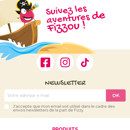
Suivez les
d
e
Fizz
aventures
ou !
Facebook
Instagram
TikTok
NEWSLETTER
J’accepte que mon email soit utilisé dans le cadre des
envois newsletters de la part de Fizzy.
PRODUITS