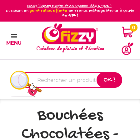
Nous livrons partout en France dès 4,95€ !
Livraison en
point relais offerte
en France métropolitaine à partir
de
49€
!
0

MENU
Créateur de plaisir et d'émotion
OK !
Bouchées
Chocolatées -