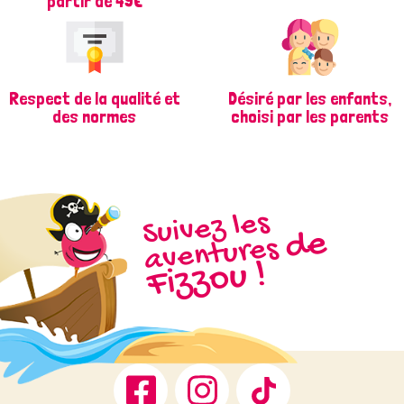
partir de 49€
Respect de la qualité et
Désiré par les enfants,
des normes
choisi par les parents
Suivez les
d
e
Fizz
aventures
ou !
Facebook
Instagram
TikTok