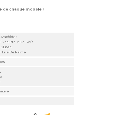
e de chaque modèle !
 Arachides
 Exhausteur De Goût
 Gluten
 Huile De Palme
ues
c
ne
e
mauve