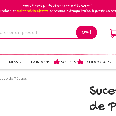
Nous livrons partout en France dès 4,95€ !
ivraison en
point relais offerte
en France métropolitaine à partir de
49
OK !
NEWS
BONBONS
SOLDES
CHOCOLATS
auve de Pâques
Suce
de 