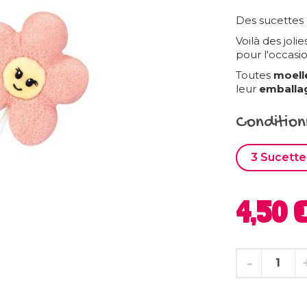
Des sucettes e
Voilà des joli
pour l'occasio
Toutes
moell
leur
emballag
Conditio
3 Sucette
4,50 