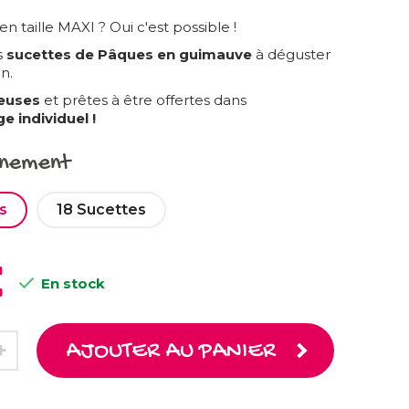
n taille MAXI ? Oui c'est possible !
es
sucettes de Pâques en guimauve
à déguster
n.
euses
et prêtes à être offertes dans
e individuel
!
nnement
s
18 Sucettes
€

En stock
AJOUTER AU PANIER