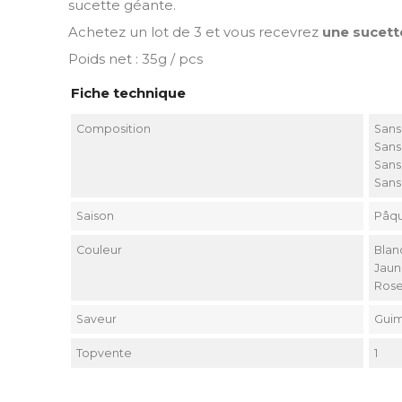
sucette géante.
Achetez un lot de 3 et vous recevrez
une sucett
Poids net : 35g / pcs
Fiche technique
Composition
Sans
Sans
Sans
Sans
Saison
Pâq
Couleur
Blan
Jau
Ros
Saveur
Gui
Topvente
1