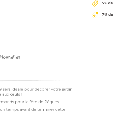
5% de 
7% de 
tionnelles
w
sera idéale pour décorer votre jardin
e aux œufs !
urmands pour la fête de Pâques.
 son temps avant de terminer cette