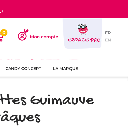
€
!
0
FR
Mon compte
ESPACE PRO
EN
CANDY CONCEPT
LA MARQUE
ttes Guimauve
Pâques