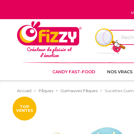
L
Créateur de plaisir et
d'émotion
CANDY FAST-FOOD
NOS VRACS
Accueil
Pâques
Guimauves Pâques
Sucettes Guim
TOP
VENTES