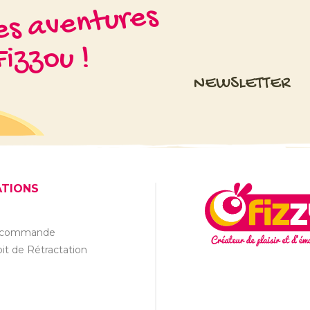
les aventures
izzou !
NEWSLETTER
ATIONS
a commande
it de Rétractation