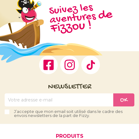
Suivez les
d
e
Fizz
aventures
ou !
Facebook
Instagram
TikTok
NEWSLETTER
J’accepte que mon email soit utilisé dans le cadre des
envois newsletters de la part de Fizzy.
PRODUITS