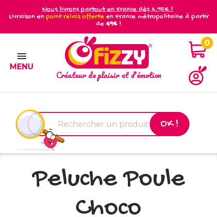
Nous livrons partout en France dès 4,95€ !
Livraison en
point relais offerte
en France métropolitaine à partir
de
49€
!
0

MENU
Créateur de plaisir et d'émotion
OK !
Peluche Poule
Choco