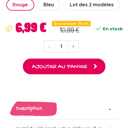
Rouge
Bleu
Lot des 2 modèles
6,99 €
Économisez 36,4%

10,99 €
En stock
AJOUTER AU PANIER
Description