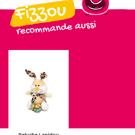
Fizzou
recommande aussi
Peluche Lapidou