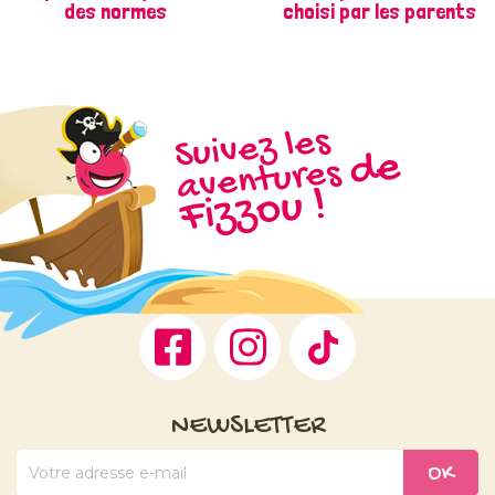
des normes
choisi par les parents
Suivez les
d
e
Fizz
aventures
ou !
Facebook
Instagram
TikTok
NEWSLETTER