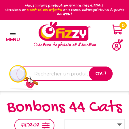
Nous livrons partout en France dès 4,95€ !
Livraison en
point relais offerte
en France métropolitaine à partir
de
49€
!
0

MENU
Créateur de plaisir et d'émotion
OK !
Bonbons 44 Cats

FILTRER