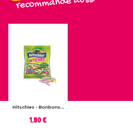
recommande aussi
Hitschies - Bonbons...
Prix
1,80 €