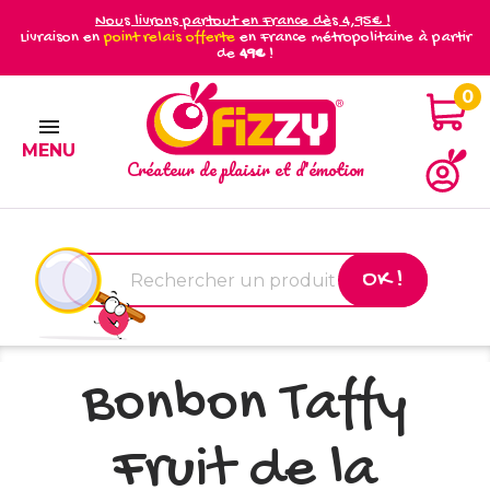
Nous livrons partout en France dès 4,95€ !
Livraison en
point relais offerte
en France métropolitaine à partir
de
49€
!
0

MENU
Créateur de plaisir et d'émotion
OK !
Bonbon Taffy
Fruit de la