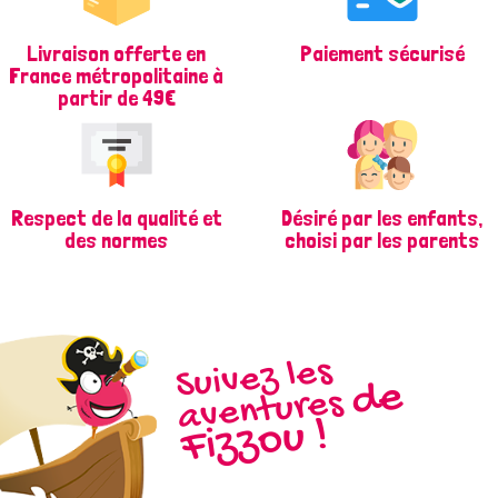
Livraison offerte en
Paiement sécurisé
France métropolitaine à
partir de 49€
Respect de la qualité et
Désiré par les enfants,
des normes
choisi par les parents
Suivez les
d
e
Fizz
aventures
ou !