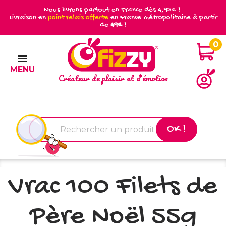
Nous livrons partout en France dès 4,95€ !
Livraison en
point relais offerte
en France métropolitaine à partir
de
49€
!
0

MENU
Créateur de plaisir et d'émotion
OK !
Vrac 100 Filets de
Père Noël 55g