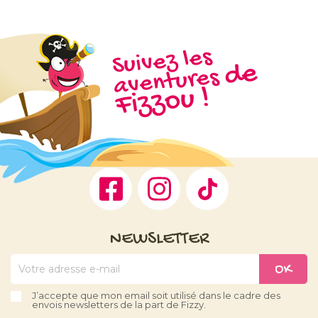
Suivez les
d
e
Fizz
aventures
ou !
Facebook
Instagram
TikTok
NEWSLETTER
J’accepte que mon email soit utilisé dans le cadre des
envois newsletters de la part de Fizzy.