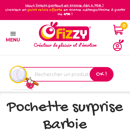
Nous livrons partout en France dès 4,95€ !
Livraison en
point relais offerte
en France métropolitaine à partir
de
49€
!
0

MENU
Créateur de plaisir et d'émotion
OK !
Pochette surprise
Barbie