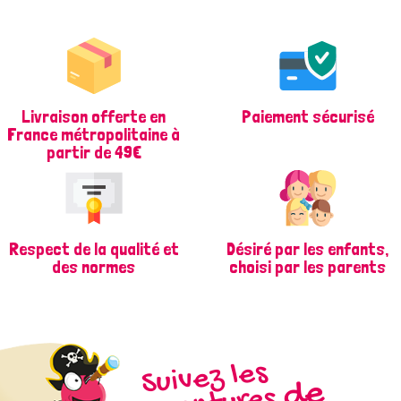
Livraison offerte en
Paiement sécurisé
France métropolitaine à
partir de 49€
Respect de la qualité et
Désiré par les enfants,
des normes
choisi par les parents
Suivez les
d
e
Fizz