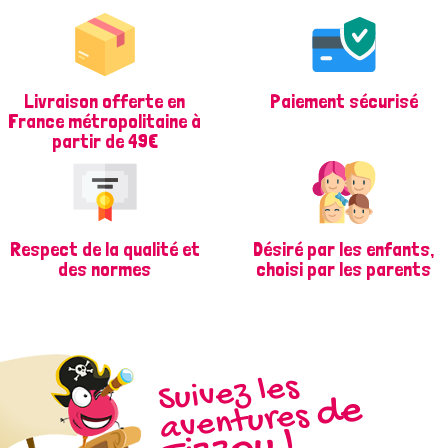
Livraison offerte en
Paiement sécurisé
France métropolitaine à
partir de 49€
Respect de la qualité et
Désiré par les enfants,
des normes
choisi par les parents
Suivez les
d
e
Fizz
aventures