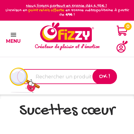
Nous livrons partout en France dès 4,95€ !
Livraison en
point relais offerte
en France métropolitaine à partir
de
49€
!
0

MENU
Créateur de plaisir et d'émotion
OK !
Sucettes cœur