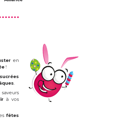
ster
en
ée
!
sucrées
âques
.
saveurs
ir
à vos
les
fêtes