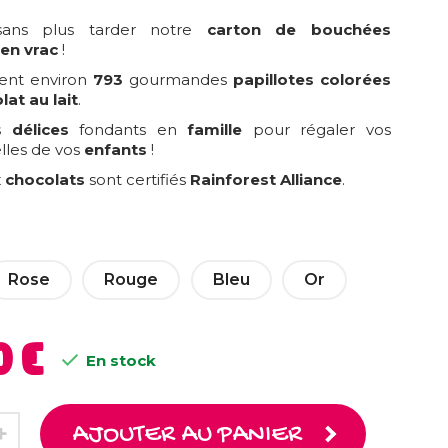
sans plus tarder notre
carton de bouchées
en vrac
!
ient environ
793
gourmandes
papillotes
colorées
lat au lait
.
es
délices
fondants en
famille
pour régaler vos
lles de vos
enfants
!
x chocolats
sont certifiés
Rainforest Alliance
.
Rose
Rouge
Bleu
Or
0 €

En stock
AJOUTER AU PANIER