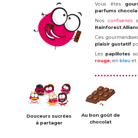
Vous êtes
gou
parfums chocola
Nos
confiseries
Rainforest Allian
Ces gourmandises 
plaisir gustatif
po
Les
papillotes
so
rouge
, en
bleu
et
Au bon goût de
Douceurs sucrées
chocolat
à partager