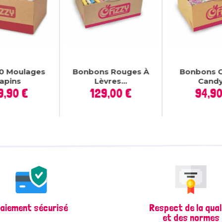
20 Moulages
Bonbons Rouges À
Bonbons Co
apins
Lèvres...
Candy.
Prix
Prix
P
9,90 €
129,00 €
94,90
aiement sécurisé
Respect de la qual
et des normes