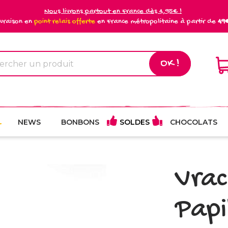
Nous livrons partout en France dès 4,95€ !
ivraison en
point relais offerte
en France métropolitaine à partir de
49
OK !
NEWS
BONBONS
SOLDES
CHOCOLATS
Vrac
Papi