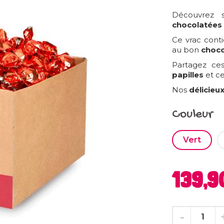
Découvrez 
chocolatées 
Ce vrac cont
au bon
choco
Partagez c
papilles
et ce
Nos
délicieu
Couleur
Vert
139,9