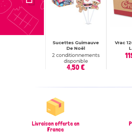
bons Soucoupes
Sucettes Guimauve
Vrac 1
Scoopy...
De Noël
L
Prix
119,90 €
11
2 conditionnements
disponible
Prix
4,50 €
Livraison offerte en
P
France