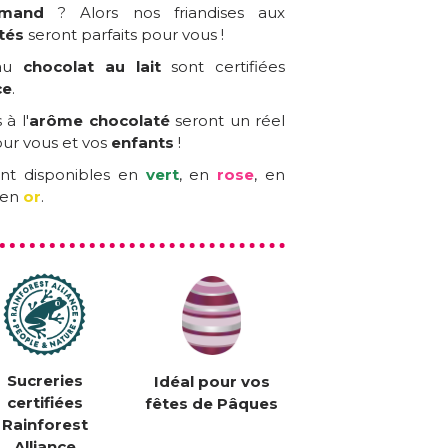
rmand
? Alors nos friandises aux
tés
seront parfaits pour vous !
au
chocolat au lait
sont certifiées
ce
.
à l'
arôme chocolaté
seront un réel
ur vous et vos
enfants
!
nt disponibles en
vert
, en
rose
, en
 en
or
.
Sucreries
Idéal pour vos
certifiées
fêtes de Pâques
Rainforest
Alliance