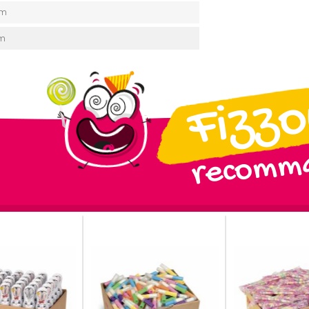
Cm
Cm
Fizz
recomma