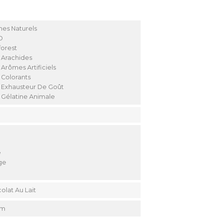
es Naturels
O
forest
 Arachides
 Arômes Artificiels
 Colorants
 Exhausteur De Goût
 Gélatine Animale
e
ge
olat Au Lait
Cm