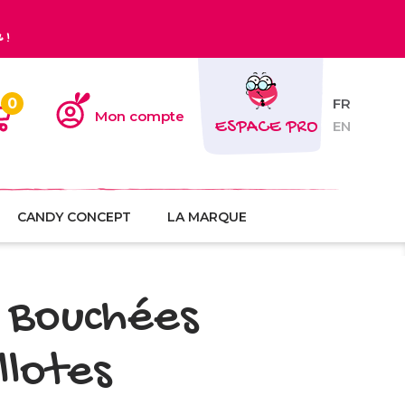
€
!
0
FR
Mon compte
ESPACE PRO
EN
CANDY CONCEPT
LA MARQUE
 Bouchées
llotes