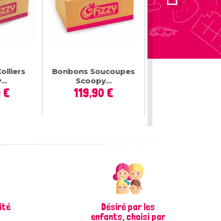
lliers
Bonbons Soucoupes
Sucettes Guima
..
Scoopy...
De Noël
rix
Prix
 €
119,90 €
2 conditionnem
disponible
Prix
4,50 €
ité
Désiré par les
enfants, choisi par