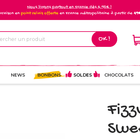
Nous livrons partout en France dès 4,95€ !
ivraison en
point relais offerte
en France métropolitaine à partir de
49
OK !
NEWS
BONBONS
SOLDES
CHOCOLATS
Fizz
Swe