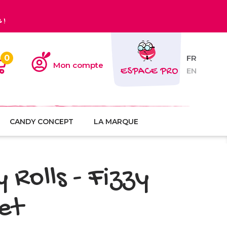
€
!
0
FR
Mon compte
ESPACE PRO
EN
CANDY CONCEPT
LA MARQUE
y Rolls - Fizzy
et