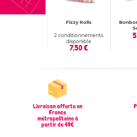
te De Soucoupes
Fizzy Rolls
Bonbo
Scoopy
S
Prix
10,90 €
5
2 conditionnements
disponible
Prix
7,50 €
Livraison offerte en
P
France
métropolitaine à
partir de 49€