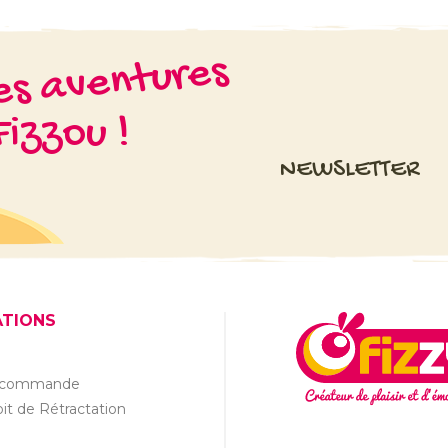
les aventures
izzou !
NEWSLETTER
ATIONS
a commande
it de Rétractation