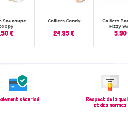
n Soucoupe
Colliers Candy
Colliers Bo
coopy
Fizzy S
Prix
Prix
P
,50 €
24,95 €
5,90
aiement sécurisé
Respect de la qual
et des normes