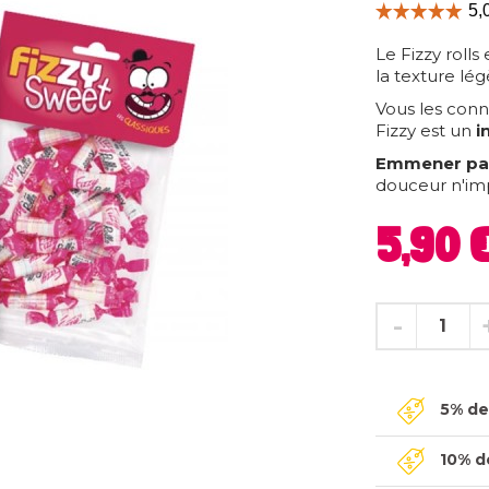
Le Fizzy rolls
la texture lé
Vous les conn
Fizzy est un
i
Emmener par
douceur n'imp
5,90 
5% de 
10% de