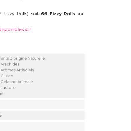
Fizzy Rolls) soit
66 Fizzy Rolls au
disponibles ici !
rants D'origine Naturelle
 Arachides
 Arômes Artificiels
 Gluten
 Gélatine Animale
 Lactose
an
g
el