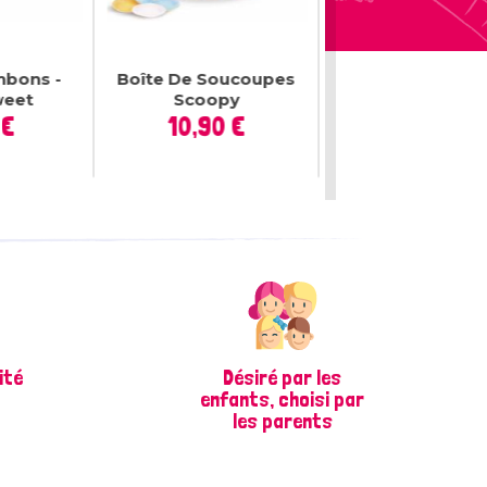
nbons -
Boîte De Soucoupes
Fizzy Rolls
weet
Scoopy
rix
Prix
 €
10,90 €
2 conditionnem
disponible
Prix
7,50 €
ité
Désiré par les
enfants, choisi par
les parents