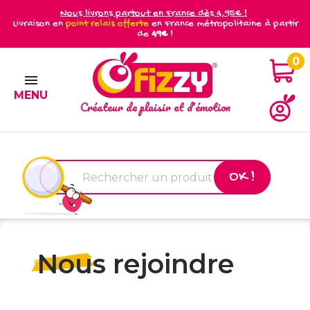
Nous livrons partout en France dès 4,95€ !
Livraison en
point relais offerte
en France métropolitaine à partir
de
49€
!
0

MENU
Créateur de plaisir et d'émotion
OK !
Nous rejoindre