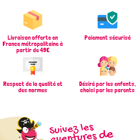
Livraison offerte en
Paiement sécurisé
France métropolitaine à
partir de 49€
Respect de la qualité et
Désiré par les enfants,
des normes
choisi par les parents
Suivez les
d
e
Fizz
aventures