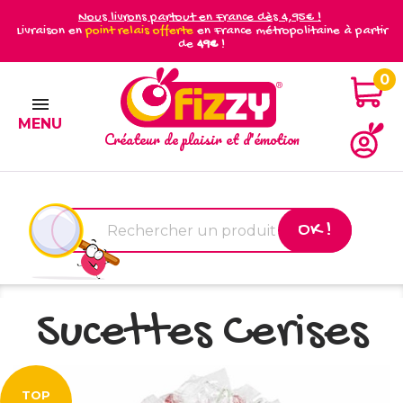
Nous livrons partout en France dès 4,95€ !
Livraison en
point relais offerte
en France métropolitaine à partir
de
49€
!
0

MENU
Créateur de plaisir et d'émotion
OK !
Sucettes Cerises
TOP