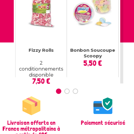
us
Fizzy Rolls
Bonbon Soucoupe
Suc
Scoopy
x
Prix
5,50 €
2
conditionnements
cond
disponible
Prix
7,50 €
Livraison offerte en
Paiement sécurisé
France métropolitaine à