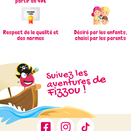
partir de 49€
Respect de la qualité et
Désiré par les enfants,
des normes
choisi par les parents
Suivez les
d
e
Fizz
aventures
ou !
Facebook
Instagram
TikTok