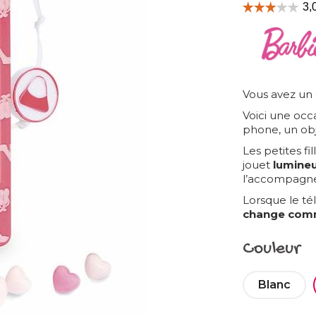
Vous avez un
Voici une occa
phone, un ob
Les petites f
jouet
lumineu
l’accompagnen
Lorsque le té
change comm
Couleur
Blanc