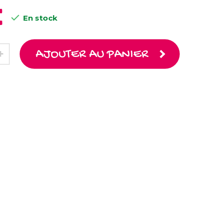
€

En stock
AJOUTER AU PANIER