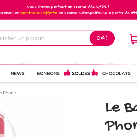
Nous livrons partout en France dès 4,95€ !
ivraison en
point relais offerte
en France métropolitaine à partir de
49
OK !
NEWS
BONBONS
SOLDES
CHOCOLATS
ch Phone
Le B
Pho