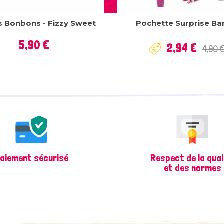
rs Bonbons - Fizzy Sweet
Pochette Surprise Ba
Prix
Prix
Prix
5,90 €
2,94 €
4,90 
de
base
aiement sécurisé
Respect de la qual
et des normes