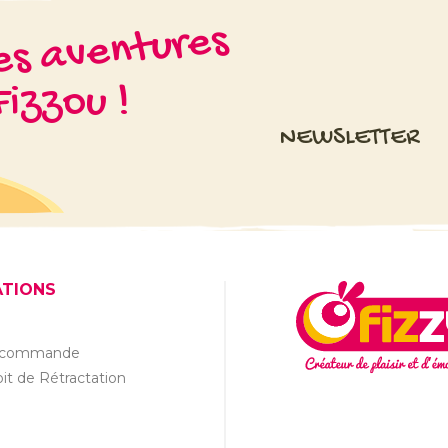
les aventures
izzou !
NEWSLETTER
ATIONS
a commande
it de Rétractation