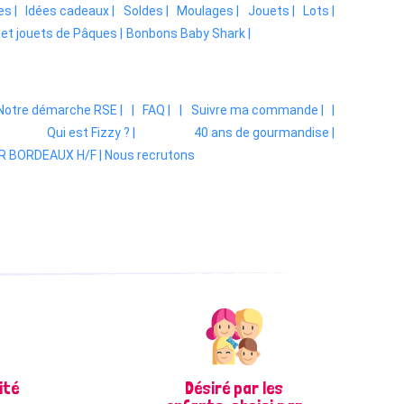
s |
Idées cadeaux |
Soldes |
Moulages |
Jouets |
Lots |
et jouets de Pâques |
Bonbons Baby Shark |
Notre démarche RSE |
|
FAQ |
|
Suivre ma commande |
|
Qui est Fizzy ? |
40 ans de gourmandise |
 BORDEAUX H/F | Nous recrutons
ité
Désiré par les