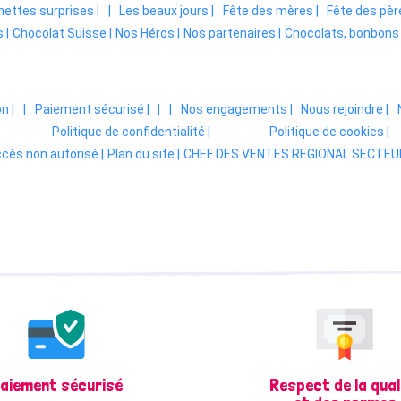
ettes surprises |
|
Les beaux jours |
Fête des mères |
Fête des père
 |
Chocolat Suisse |
Nos Héros |
Nos partenaires |
Chocolats, bonbons 
n |
|
Paiement sécurisé |
|
|
Nos engagements |
Nous rejoindre |
Politique de confidentialité |
Politique de cookies |
cès non autorisé |
Plan du site |
CHEF DES VENTES REGIONAL SECTEUR
aiement sécurisé
Respect de la qual