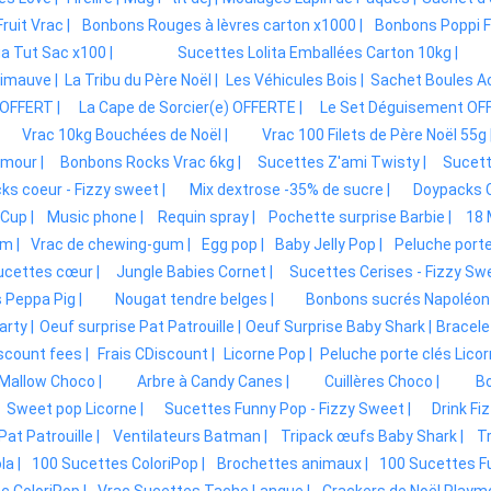
ruit Vrac |
Bonbons Rouges à lèvres carton x1000 |
Bonbons Poppi Fr
 Tut Sac x100 |
Sucettes Lolita Emballées Carton 10kg |
imauve |
La Tribu du Père Noël |
Les Véhicules Bois |
Sachet Boules A
 OFFERT |
La Cape de Sorcier(e) OFFERTE |
Le Set Déguisement OFF
Vrac 10kg Bouchées de Noël |
Vrac 100 Filets de Père Noël 55g 
mour |
Bonbons Rocks Vrac 6kg |
Sucettes Z'ami Twisty |
Sucett
ks coeur - Fizzy sweet |
Mix dextrose -35% de sucre |
Doypacks Co
Cup |
Music phone |
Requin spray |
Pochette surprise Barbie |
18 
m |
Vrac de chewing-gum |
Egg pop |
Baby Jelly Pop |
Peluche porte 
ucettes cœur |
Jungle Babies Cornet |
Sucettes Cerises - Fizzy Swe
Peppa Pig |
Nougat tendre belges |
Bonbons sucrés Napoléon 
arty |
Oeuf surprise Pat Patrouille |
Oeuf Surprise Baby Shark |
Bracele
scount fees |
Frais CDiscount |
Licorne Pop |
Peluche porte clés Licor
Mallow Choco |
Arbre à Candy Canes |
Cuillères Choco |
Bo
Sweet pop Licorne |
Sucettes Funny Pop - Fizzy Sweet |
Drink Fi
Pat Patrouille |
Ventilateurs Batman |
Tripack œufs Baby Shark |
Tr
a |
100 Sucettes ColoriPop |
Brochettes animaux |
100 Sucettes F
c ColoriPop |
Vrac Sucettes Tache Langue |
Crackers de Noël Playmob