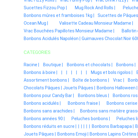
Sucettes Fizzou Pop |
Mug Rock And Rolls |
Peluche
Bonbons mûres et framboises 1kg |
Sucettes de Pâques
Ocean Mug |
Valisette Cadeau Monsieur Madame |
Vrac Bouchées Papillotes Monsieur Madame |
Ballotin
Bonbons Acidulés Napoléon |
Guimauves Chocolat Noir 600
CATEGORIES
Racine |
Boutique |
Bonbons et chocolats |
Bonbons |
Bonbons à boire |
|
|
|
|
|
|
Mugs et bols rigolos |
Assortiment bonbons |
Boîte de bonbons |
Vrac |
Bonbo
Chocolats Pâques |
Jouets Pâques |
Bonbons Halloween |
Bonbons pour Candy Bar |
Bonbons bleus |
Bonbons ros
Bonbons acidulés |
Bonbons fraise |
Bonbons cerise 
Bonbons sans arachides |
Bonbons sans matière grasse
Bonbons années 90 |
Peluches bonbons |
Peluches li
Bonbons réduits en sucre |
|
|
|
|
|
Bonbons Barbapapa |
B
Jouets Pâques |
Bonbons Emoji |
Bonbons Lapins Crétins 