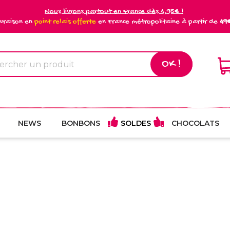
Nous livrons partout en France dès 4,95€ !
ivraison en
point relais offerte
en France métropolitaine à partir de
49
OK !
NEWS
BONBONS
SOLDES
CHOCOLATS