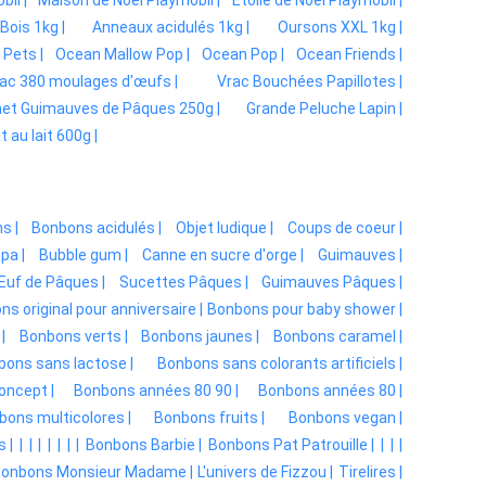
Bois 1kg |
Anneaux acidulés 1kg |
Oursons XXL 1kg |
 Pets |
Ocean Mallow Pop |
Ocean Pop |
Ocean Friends |
ac 380 moulages d'œufs |
Vrac Bouchées Papillotes |
et Guimauves de Pâques 250g |
Grande Peluche Lapin |
au lait 600g |
s |
Bonbons acidulés |
Objet ludique |
Coups de coeur |
pa |
Bubble gum |
Canne en sucre d'orge |
Guimauves |
Œuf de Pâques |
Sucettes Pâques |
Guimauves Pâques |
s original pour anniversaire |
Bonbons pour baby shower |
|
Bonbons verts |
Bonbons jaunes |
Bonbons caramel |
ons sans lactose |
Bonbons sans colorants artificiels |
oncept |
Bonbons années 80 90 |
Bonbons années 80 |
bons multicolores |
Bonbons fruits |
Bonbons vegan |
 |
|
|
|
|
|
|
|
Bonbons Barbie |
Bonbons Pat Patrouille |
|
|
|
onbons Monsieur Madame |
L'univers de Fizzou |
Tirelires |