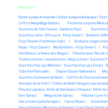
PRODUITS
Barbe à papa Artisanale |
Barbe à papa Barbapapa |
Fizzy 
Coffret Maquillage Barbie |
Pochette surprise Miracul
Sucettes de fête foraine - Rainbow Pop |
Sucettes D
Sucettes Lolita -35% sucre - Fizzy Sweet |
Bonbons Siffle
Fizzy Shocks Framboise Cola |
|
Bonbons rouges à lèvr
Pipas - Fizzy Sweet |
Mix Bonbons - Fizzy Sweet |
|
Fiz
Ventilateur La Reine des Neiges |
Peluche avec filet de c
Tirelire Licorne |
Lisa la licorne |
Mug Licorne |
Sucettes P
Sucettes Pop-ups Minions |
Sucettes Pop-ups Emoji |
B
Tube Pat'Patrouille |
Chauve Souris Halloween |
Meg
Sucettes Guimauve de Noël |
Coffret de Chocomonnaies 
Animaux de la forêt |
Tirelire de Noël |
Nougats aux amand
Peluche Lapidou |
Boîte de Bandeaux Citriques |
Boîte de 
Dino Spray |
Méga Acide Spray |
Peluche I Love Yo
Sac à mains peluche lapin |
Farmy Music |
Automate M
Drac le Dragon |
Mug Drac le Dragon |
Tract’Oeuf |
Porte cl