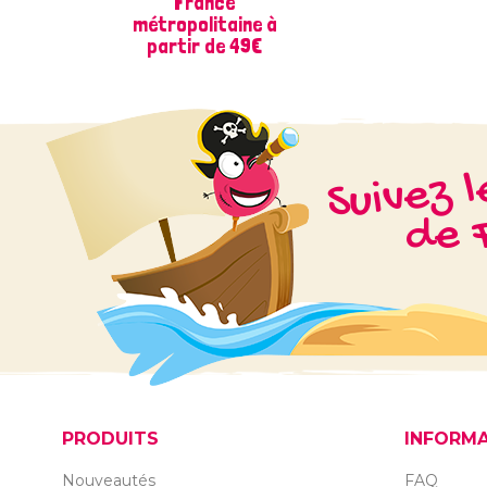
France
métropolitaine à
partir de 49€
Suivez 
de F
PRODUITS
INFORM
Nouveautés
FAQ