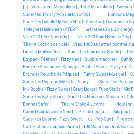
|
|
Ventilateur Miraculous |
Tube Miraculous |
Bonbon F
Sucettes Twisty Pop Carton x400 |
Bonbons Méga
Sucettes Double Up Sac x60 + Présentoir |
Oursons en Gu
1 Magnet Halloween OFFERT |
Le Chapeau de Sorcier(e)
Vrac 120 Père Noël 60g |
Vrac 250 Saint Nicolas 28g |
Tirelire Cochon de Noël |
Vrac 1000 sucettes pomme d'a
Licorne Mallow Pop |
Sucettes Guimauve Snack |
Roc
Doypack Tétines |
Fizzy Van |
Bubble machine |
Candy 
Boîte de Soucoupes Scoopy |
Bubble Brain |
Fizzy Frit Gu
Bracelet Peluche de Pâques |
Funny Sweat Musical |
S
Sucettes Pop-ups My Little Poney |
Sucettes Pop-ups 
Mix Bubble - Fizzy Sweet |
Brain Licker |
Tube Skulls |
Mix P
Sucettes Baby Shark |
Sucettes Monsieur Madame |
Cdi
Bonnet Safari |
Tirelire Étoile & Licorne |
Nourson 
Cornet Guimauve de Noël |
Pot de nougat |
Bibi pop |
Sucettes Licorne - Fizzy Sweet |
Loli Pop Gun |
Tirelires 
Coffre Chocomonnaie Pirate |
100 Sucettes Drink Fizz Col
Vrac Fizzy Rolls |
Vrac Funny Pop |
Vrac Drink Fizzy |
Vra