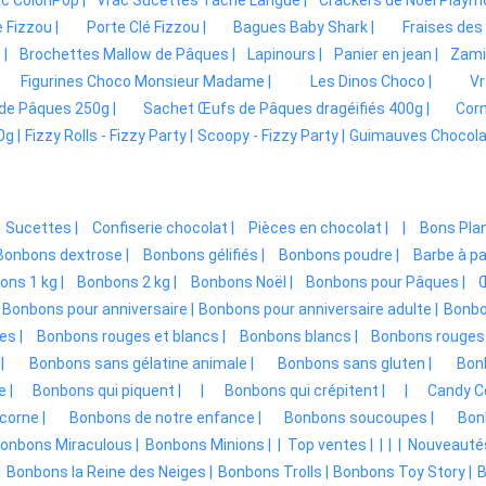
 Fizzou |
Porte Clé Fizzou |
Bagues Baby Shark |
Fraises des 
 |
Brochettes Mallow de Pâques |
Lapinours |
Panier en jean |
Zami
Figurines Choco Monsieur Madame |
Les Dinos Choco |
Vr
 de Pâques 250g |
Sachet Œufs de Pâques dragéifiés 400g |
Corn
g |
Fizzy Rolls - Fizzy Party |
Scoopy - Fizzy Party |
Guimauves Chocolat 
Sucettes |
Confiserie chocolat |
Pièces en chocolat |
|
Bons Plan
Bonbons dextrose |
Bonbons gélifiés |
Bonbons poudre |
Barbe à pa
ns 1 kg |
Bonbons 2 kg |
Bonbons Noël |
Bonbons pour Pâques |
Bonbons pour anniversaire |
Bonbons pour anniversaire adulte |
Bonbon
es |
Bonbons rouges et blancs |
Bonbons blancs |
Bonbons rouges 
|
Bonbons sans gélatine animale |
Bonbons sans gluten |
Bonb
 |
Bonbons qui piquent |
|
Bonbons qui crépitent |
|
Candy C
corne |
Bonbons de notre enfance |
Bonbons soucoupes |
Bon
onbons Miraculous |
Bonbons Minions |
|
Top ventes |
|
|
|
Nouveautés
|
Bonbons la Reine des Neiges |
Bonbons Trolls |
Bonbons Toy Story |
B