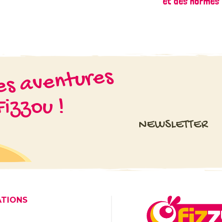
et des normes
les aventures
izzou !
NEWSLETTER
ATIONS