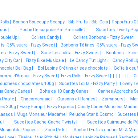
Rolls |
Bonbon Soucoupe Scoopy |
Bibi Fruits |
Bibi Cola |
Poppi Fruti G
ous |
Pochette surprise Pat Patrouille |
Sucettes Twisty Pop 
ouble Up |
Colliers Candy |
Colliers Bonbons - Fizzy Sweet |
ts -35% sucre - Fizzy Sweet |
Bonbons Tétines -35% sucre - Fizzy Sw
es - Fizzy Sweet |
Sucettes Lolita - Fizzy Sweet |
Bonbons Tétines
zy City Car |
Fizzy Bike Musicale |
Le Candy Tut Light |
Candy Roll Li
hocolat Ball Bag |
Bol Lapins Crétins et ses chocolats |
Boîte à oeu
omme d'Amour - Fizzy Sweet |
Fizzy Rolls - Fizzy Sweet |
|
|
|
|
|
|
|
Gu
ouchées chocolatées 100g |
Sucettes Lolita - Fizzy Party |
Lovely Te
a Candy Canes |
Boîte de 10 Candy Canes |
Cannes Accroche Sa
Pirate |
Chocomonnaie |
Oursons et Rennes |
Zaminours |
Mar
es 300g |
Fizzy Pompi |
Fizzy Express |
Candy Canes Monsieur Madam
Lassos |
Mugs Monsieur Madame |
Peluche Star & Cosmo |
Sucettes F
u |
Sucettes Cache-Cache Twisty |
Sucettes Guimauve de Pâ
usical de Pâques |
Zami Pets |
Sachet Œufs à cacher Mr & Mme
és Love |
Tirelire |
Mug P'tit déj |
Moulages Lapin de Pâques |
Sachet d’