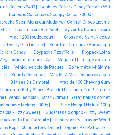
utti Carton x2400 |
Bonbons Colliers Candy Carton x550 |
Bonbons Soucoupes Scoopy Carton x3000 |
|
ccroche Sapin Monsieur Madame |
Coffret Choco Licorne |
ERT |
Les amis du Père Noël |
Sylvestre L’Ours Polaire |
|
Vrac 1200 roudoudous |
Crosse de Saint Nicolas |
es Twisty Pop Licorne |
Sucettes Guimauve Barbapapa |
lliers Candy |
Doypacks Fizzy Rolls |
Doypack Lolita |
Méga collier dextrose |
Arbre Mega Tut |
Rouge à lèvres |
clés |
Véhicules bois de Pâques |
Boîte métal Mr&Mme |
et |
Beauty Princess |
Mug Mr & Mme édition voyages |
|
Bêtises De Cambrai |
Vrac de 100 Chewing Gum |
t Lumineux Baby Shark |
Bracelet Lumineux Pat Patrouille |
ne |
Véhicules bois |
Safari Animal |
Safari babies cornet |
nbonnière Mélange 300g |
Barre Nougat Nature 100g |
zz Cola - Fizzy Sweet |
Sucettes Coloripop - Fizzy Sweet |
ipack œufs Pat Patrouille |
Tripack œufs Jurassic World |
unny Pop |
50 Sucettes Barbie |
Bagues Pat Patrouille |
|
il |
Maison de Noël Playmobil |
Étoile de Noël Playmobil |