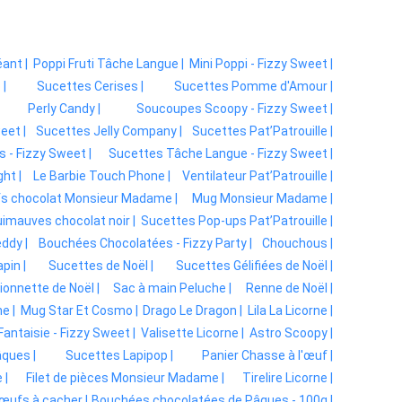
éant |
Poppi Fruti Tâche Langue |
Mini Poppi - Fizzy Sweet |
|
Sucettes Cerises |
Sucettes Pomme d'Amour |
Perly Candy |
Soucoupes Scoopy - Fizzy Sweet |
eet |
Sucettes Jelly Company |
Sucettes Pat’Patrouille |
 - Fizzy Sweet |
Sucettes Tâche Langue - Fizzy Sweet |
ght |
Le Barbie Touch Phone |
Ventilateur Pat’Patrouille |
fs chocolat Monsieur Madame |
Mug Monsieur Madame |
imauves chocolat noir |
Sucettes Pop-ups Pat’Patrouille |
ddy |
Bouchées Chocolatées - Fizzy Party |
Chouchous |
pin |
Sucettes de Noël |
Sucettes Gélifiées de Noël |
ionnette de Noël |
Sac à main Peluche |
Renne de Noël |
e |
Mug Star Et Cosmo |
Drago Le Dragon |
Lila La Licorne |
antaisie - Fizzy Sweet |
Valisette Licorne |
Astro Scoopy |
ques |
Sucettes Lapipop |
Panier Chasse à l'œuf |
 |
Filet de pièces Monsieur Madame |
Tirelire Licorne |
œufs à cacher |
Bouchées chocolatées de Pâques - 100g |